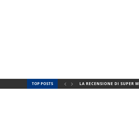
TOP POSTS
RAI E DISNEY+: LE FICTION