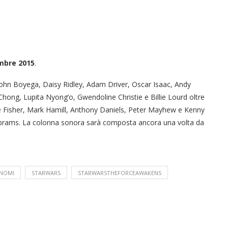
mbre 2015
.
John Boyega, Daisy Ridley, Adam Driver, Oscar Isaac, Andy
hong, Lupita Nyong’o, Gwendoline Christie e Billie Lourd
oltre
rie Fisher, Mark Hamill, Anthony Daniels, Peter Mayhew e Kenny
J. Abrams. La colonna sonora sarà composta ancora una volta da
NOMI
STARWARS
STARWARSTHEFORCEAWAKENS