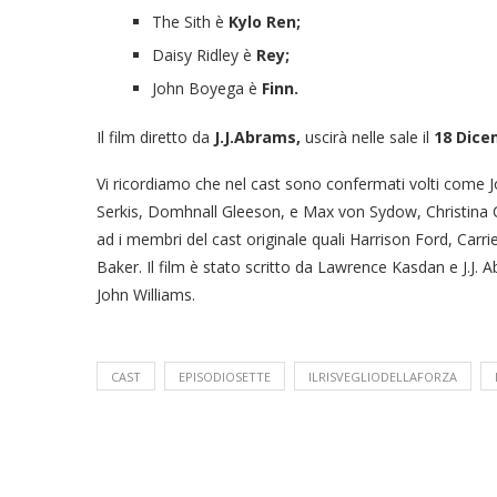
The Sith è
Kylo Ren;
Daisy Ridley è
Rey;
John Boyega è
Finn.
Il film diretto da
J.J.Abrams,
uscirà nelle sale il
18 Dice
Vi ricordiamo che nel cast sono confermati volti come 
Serkis, Domhnall Gleeson, e Max von Sydow, Christina C
ad i membri del cast originale quali Harrison Ford, Car
Baker. Il film è stato scritto da Lawrence Kasdan e J.
John Williams.
CAST
EPISODIOSETTE
ILRISVEGLIODELLAFORZA