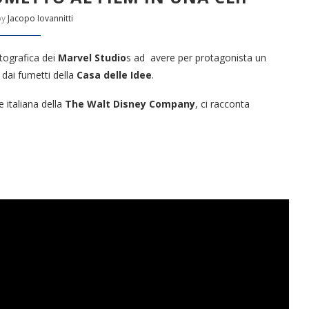
by
Jacopo Iovannitti
atografica dei
Marvel Studio
s ad avere per protagonista un
dai fumetti della
Casa delle Idee
.
e italiana della
The Walt Disney Company
, ci racconta