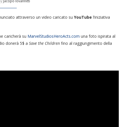
by
Jacopo Iovannitti
nunciato attraverso un video caricato su
YouTube
l’iniziativa
 che caricherà su
MarvelStudiosHeroActs.com
una foto ispirata al
udio donerà 5$ a
Save the Children
fino al raggiungimento della