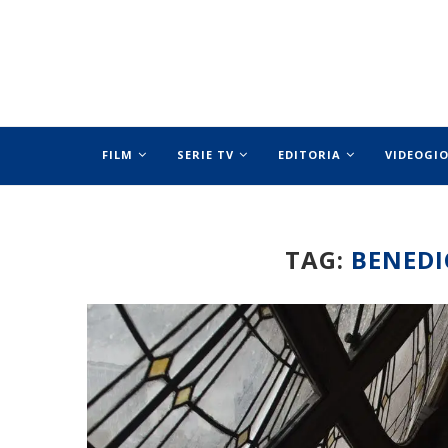
FILM
SERIE TV
EDITORIA
VIDEOGI
SPECIALI
TAG:
BENED