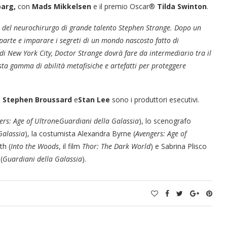
barg,
con
Mads Mikkelsen
e il premio Oscar®
Tilda Swinton
.
a del neurochirurgo di grande talento Stephen Strange. Dopo un
a parte e imparare i segreti di un mondo nascosto fatto di
di New York City, Doctor Strange dovrà fare da intermediario tra il
sta gamma di abilità metafisiche e artefatti per proteggere
h, Stephen Broussard
e
Stan Lee
sono i produttori esecutivi.
ers: Age of Ultron
e
Guardiani della Galassia
), lo scenografo
Galassia
), la costumista Alexandra Byrne (
Avengers: Age of
th (
Into the Woods
, il film
Thor: The Dark World
) e Sabrina Plisco
(
Guardiani della Galassia
).