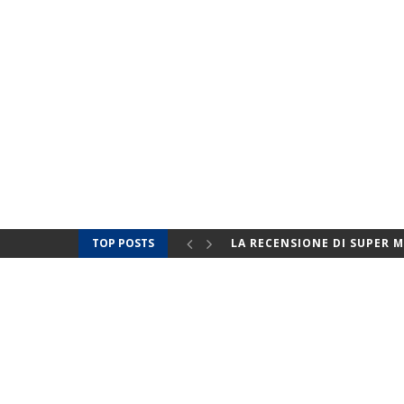
TOP POSTS
RAI E DISNEY+: LE FICTION