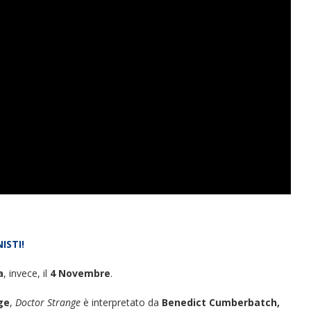
ISTI!
a
, invece, il
4 Novembre
.
ge
,
Doctor Strange
è interpretato da
Benedict Cumberbatch,