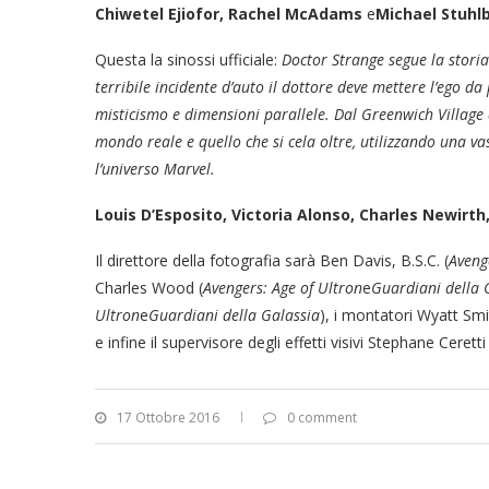
Chiwetel Ejiofor, Rachel McAdams
e
Michael Stuhl
Questa la sinossi ufficiale:
Doctor Strange segue la stori
terribile incidente d’auto il dottore deve mettere l’ego d
misticismo e dimensioni parallele.
Dal Greenwich Village 
mondo reale e quello che si cela oltre, utilizzando una va
l’universo Marvel.
Louis D’Esposito, Victoria Alonso, Charles Newirt
Il direttore della fotografia sarà Ben Davis, B.S.C. (
Aveng
Charles Wood (
Avengers: Age of Ultron
e
Guardiani della 
Ultron
e
Guardiani della Galassia
), i montatori Wyatt Smi
e infine il supervisore degli effetti visivi Stephane Ceretti 
17 Ottobre 2016
0 comment