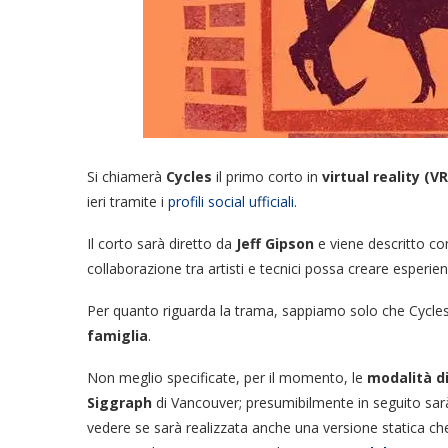
Si chiamerà
Cycles
il primo corto in
virtual reality (VR
ieri tramite i
profili social ufficiali
.
Il corto sarà diretto da
Jeff Gipson
e viene descritto co
collaborazione tra artisti e tecnici possa creare esperie
Per quanto riguarda la trama, sappiamo solo che Cycles v
famiglia
.
Non meglio specificate, per il momento, le
modalità di
Siggraph
di Vancouver; presumibilmente in seguito sarà 
vedere se sarà realizzata anche una versione statica che