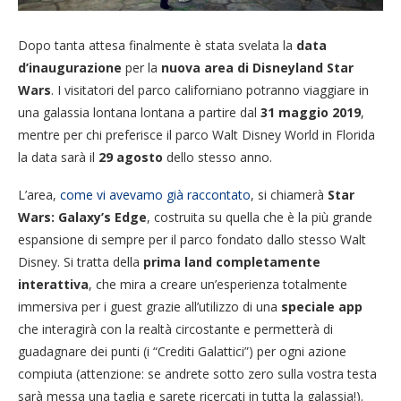
Dopo tanta attesa finalmente è stata svelata la
data
d’inaugurazione
per la
nuova area di Disneyland Star
Wars
. I visitatori del parco californiano potranno viaggiare in
una galassia lontana lontana a partire dal
31 maggio 2019
,
mentre per chi preferisce il parco Walt Disney World in Florida
la data sarà il
29 agosto
dello stesso anno.
L’area,
come vi avevamo già raccontato
, si chiamerà
Star
Wars: Galaxy’s Edge
, costruita su quella che è la più grande
espansione di sempre per il parco fondato dallo stesso Walt
Disney. Si tratta della
prima land completamente
interattiva
, che mira a creare un’esperienza totalmente
immersiva per i guest grazie all’utilizzo di una
speciale app
che interagirà con la realtà circostante e permetterà di
guadagnare dei punti (i “Crediti Galattici”) per ogni azione
compiuta (attenzione: se andrete sotto zero sulla vostra testa
sarà messa una taglia e sarete ricercati in tutta la galassia!).