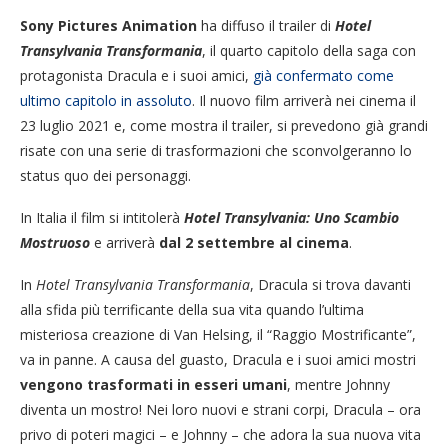
Sony Pictures Animation
ha diffuso il trailer di
Hotel
Transylvania Transformania
, il quarto capitolo della saga con
protagonista Dracula e i suoi amici,
già confermato come
ultimo capitolo in assoluto
. Il nuovo film arriverà nei cinema il
23 luglio 2021 e, come mostra il trailer, si prevedono già grandi
risate con una serie di trasformazioni che sconvolgeranno lo
status quo dei personaggi.
In Italia il film si intitolerà
Hotel Transylvania: Uno Scambio
Mostruoso
e arriverà
dal 2 settembre al cinema
.
In
Hotel Transylvania Transformania
, Dracula si trova davanti
alla sfida più terrificante della sua vita quando l’ultima
misteriosa creazione di Van Helsing, il “Raggio Mostrificante”,
va in panne. A causa del guasto, Dracula e i suoi amici mostri
vengono trasformati in esseri umani
, mentre Johnny
diventa un mostro! Nei loro nuovi e strani corpi, Dracula – ora
privo di poteri magici – e Johnny – che adora la sua nuova vita