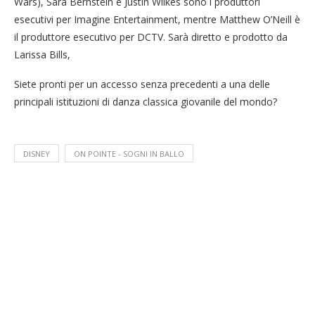
Wars), Sara Bernstein e Justin Wilkes sono i produttori
esecutivi per Imagine Entertainment, mentre Matthew O’Neill è
il produttore esecutivo per DCTV. Sarà diretto e prodotto da
Larissa Bills,
Siete pronti per un accesso senza precedenti a una delle
principali istituzioni di danza classica giovanile del mondo?
DISNEY
ON POINTE - SOGNI IN BALLO