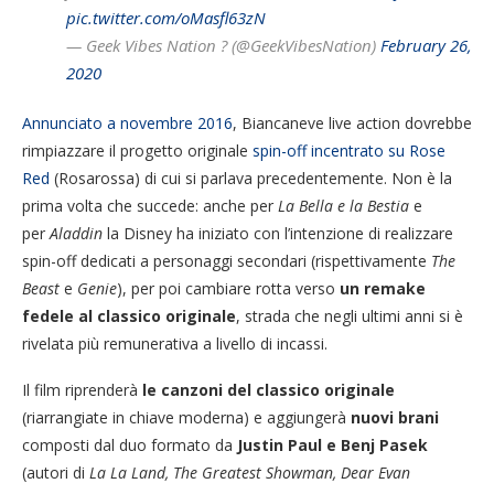
pic.twitter.com/oMasfl63zN
— Geek Vibes Nation ? (@GeekVibesNation)
February 26,
2020
Annunciato a novembre 2016
, Biancaneve live action dovrebbe
rimpiazzare il progetto originale
spin-off incentrato su Rose
Red
(Rosarossa) di cui si parlava precedentemente. Non è la
prima volta che succede: anche per
La Bella e la Bestia
e
per
Aladdin
la Disney ha iniziato con l’intenzione di realizzare
spin-off dedicati a personaggi secondari (rispettivamente
The
Beast
e
Genie
), per poi cambiare rotta verso
un remake
fedele al classico originale
, strada che negli ultimi anni si è
rivelata più remunerativa a livello di incassi.
Il film riprenderà
le canzoni del classico originale
(riarrangiate in chiave moderna) e aggiungerà
nuovi brani
composti dal duo formato da
Justin Paul e Benj Pasek
(autori di
La La Land, The Greatest Showman, Dear Evan