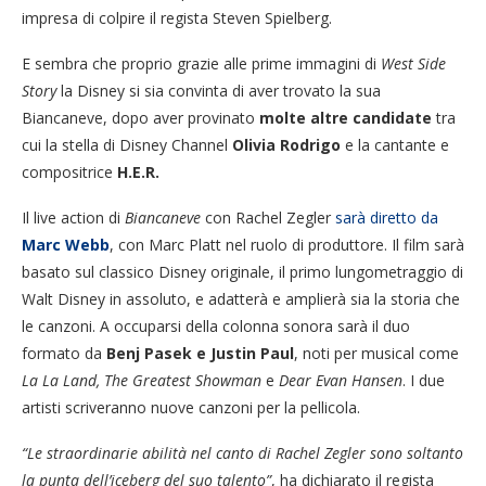
impresa di colpire il regista Steven Spielberg.
E sembra che proprio grazie alle prime immagini di
West Side
Story
la Disney si sia convinta di aver trovato la sua
Biancaneve, dopo aver provinato
molte altre candidate
tra
cui la stella di Disney Channel
Olivia Rodrigo
e la cantante e
compositrice
H.E.R.
Il live action di
Biancaneve
con Rachel Zegler
sarà diretto da
Marc Webb
, con Marc Platt nel ruolo di produttore. Il film sarà
basato sul classico Disney originale, il primo lungometraggio di
Walt Disney in assoluto, e adatterà e amplierà sia la storia che
le canzoni. A occuparsi della colonna sonora sarà il duo
formato da
Benj Pasek e Justin Paul
, noti per musical come
La La Land, The Greatest Showman
e
Dear Evan Hansen
. I due
artisti scriveranno nuove canzoni per la pellicola.
“Le straordinarie abilità nel canto di Rachel Zegler sono soltanto
la punta dell’iceberg del suo talento”
, ha dichiarato il regista