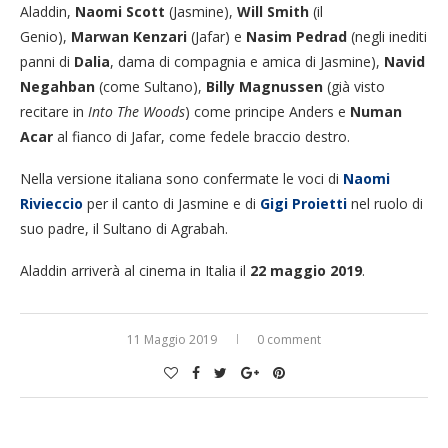
Aladdin,
Naomi Scott
(Jasmine),
Will Smith
(il
Genio),
Marwan Kenzari
(Jafar) e
Nasim Pedrad
(negli inediti
panni di
Dalia
, dama di compagnia e amica di Jasmine),
Navid
Negahban
(come Sultano),
Billy Magnussen
(già visto
recitare in
Into The Woods
) come principe Anders e
Numan
Acar
al fianco di Jafar, come fedele braccio destro.
Nella versione italiana sono confermate le voci di
Naomi
Rivieccio
per il canto di Jasmine e di
Gigi Proietti
nel ruolo di
suo padre, il Sultano di Agrabah.
Aladdin arriverà al cinema in Italia il
22 maggio 2019
.
11 Maggio 2019
0 comment