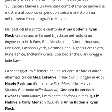
‘90, Captain Marvel è un’avventura completamente nuova che
mostrerà al pubblico un periodo storico mai visto prima
nell’Universo Cinematografico Marvel.
Nel cast del film scritto e diretto da
Anna Boden
e
Ryan
Fleck
ci sono anche Samuel L. Jackson nel ruolo di un
ringiovanito Nick Fury, Ben Mendelsohn, Djimon Hounsou,
Lee Pace, Lashana Lynch, Gemma Chan, Algenis Perez Soto,
Rune Temte, McKenna Grace. Con loro anche Clark Gregg e
Jude Law.
La sceneggiatura è firmata da una squadra stellare di autori
affermati, tra cui
Meg LeFauve
(
Inside Out
,
Il Viaggio di Arlo
),
Nicole Perlman
(l’imminente
First Man
, il film Marvel
Studios
Guardiani della Galassia
),
Geneva Robertson-
Dworet
(
Tomb Raider
, l’imminente
Sherlock Holmes 3
),
Liz
Flahive e Carly Mensch
(
GLOW
), e
Anna Boden e Ryan
Fleck
.