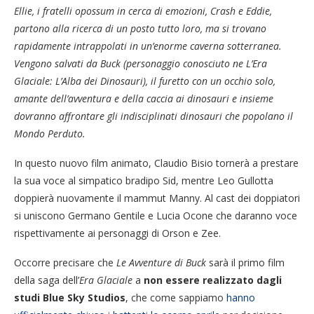
Ellie, i fratelli opossum in cerca di emozioni, Crash e Eddie,
partono alla ricerca di un posto tutto loro, ma si trovano
rapidamente intrappolati in un’enorme caverna sotterranea.
Vengono salvati da Buck (personaggio conosciuto ne L’Era
Glaciale: L’Alba dei Dinosauri), il furetto con un occhio solo,
amante dell’avventura e della caccia ai dinosauri e insieme
dovranno affrontare gli indisciplinati dinosauri che popolano il
Mondo Perduto.
In questo nuovo film animato, Claudio Bisio tornerà a prestare
la sua voce al simpatico bradipo Sid, mentre Leo Gullotta
doppierà nuovamente il mammut Manny. Al cast dei doppiatori
si uniscono Germano Gentile e Lucia Ocone che daranno voce
rispettivamente ai personaggi di Orson e Zee.
Occorre precisare che
Le Avventure di Buck
sarà il primo film
della saga dell’
Era Glaciale
a
non essere realizzato dagli
studi Blue Sky Studios
, che come sappiamo
hanno