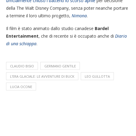
ufficialmente chiuso i battenti lo scorso aprile
per decisione
della The Walt Disney Company, senza poter neanche portare
a termine il loro ultimo progetto,
Nimona
.
Il film è stato animato dallo studio canadese
Bardel
Entertainment
, che di recente si è occupato anche di
Diario
di una schiappa
.
CLAUDIO BISIO
GERMANO GENTILE
L’ERA GLACIALE: LE AVVENTURE DI BUCK
LEO GULLOTTA
LUCIA OCONE