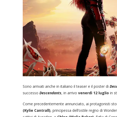
Sono arrivati anche in italiano il teaser e il poster di
Desc
successo
Descendants
, in arrivo
venerdì 12 luglio
in s
Come precedentemente annunciato, ai protagonisti storici
(Kylie Cantrall)
, principessa dell’ostile regno di Wonderl
cattivi di Auradon, e
Chloe (Malia Baker)
, figlia di Ce