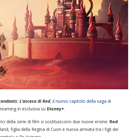
endants: L’ascesa di Red
,
il nuovo capitolo della saga
di
treaming in esclusiva su
Disney+
.
 della serie di film si sostituiscono due nuove eroine:
Red
and, figlia della Regina di Cuori e nuova arrivata tra i figli dei
nerentola e Re Azzurro.