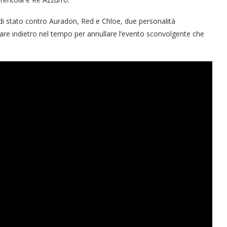
di stato contro Auradon, Red e Chloe, due personalità
are indietro nel tempo per annullare l’evento sconvolgente che