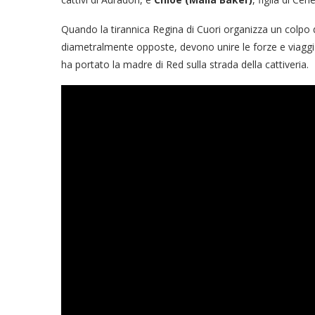
Quando la tirannica Regina di Cuori organizza un colpo 
diametralmente opposte, devono unire le forze e viaggi
ha portato la madre di Red sulla strada della cattiveria.