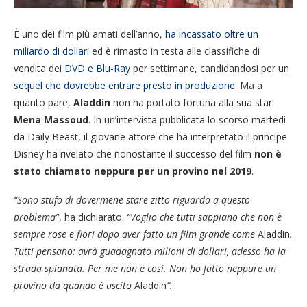
È uno dei film più amati dell’anno,
ha incassato oltre un
miliardo di dollari
ed è rimasto in testa alle classifiche di
vendita dei
DVD e Blu-Ray
per settimane, candidandosi per un
sequel che dovrebbe entrare presto in produzione
. Ma a
quanto pare,
Aladdin
non ha portato fortuna alla sua star
Mena Massoud
. In un’intervista pubblicata lo scorso martedì
da Daily Beast, il giovane attore che ha interpretato il principe
Disney ha rivelato che nonostante il successo del film
non è
stato chiamato neppure per un provino nel 2019
.
“Sono stufo di dovermene stare zitto riguardo a questo
problema”
, ha dichiarato.
“Voglio che tutti sappiano che non è
sempre rose e fiori dopo aver fatto un film grande come
Aladdin
.
Tutti pensano: avrà guadagnato milioni di dollari, adesso ha la
strada spianata. Per me non è così. Non ho fatto neppure un
provino da quando è uscito
Aladdin
“.