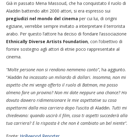
Già in passato Mena Massoud, che ha conquistato il ruolo di
Aladdin battendo altri 2000 attori, si era espresso sui
pregiudizi nel mondo del cinema
per cui lui, di origini
egiziane, verrebbe sempre invitato a interpretare il terrorista
arabo. Per questo l’attore ha deciso di fondare l’associazione
Ethnically Diverse Artists Foundation
, con l’obiettivo di
fornire sostegno agli attori di etnie poco rappresentate al
cinema.
“Molte persone non si rendono nemmeno conto”
, ha aggiunto.
“Aladdin
ha incassato un miliardo di dollari. Insomma, non mi
aspetto che mi venga offerto il ruolo di Batman, ma posso
almeno fare un provino? Non mi date neppure una chance? Ho
dovuto davvero ridimensionare le mie aspettative su cosa
aspettarmi dalla mia carriera dopo l’uscita di
Aladdin
. Tutti mi
chiedevano: quando uscirà il film, cosa ti aspetti succederà alla
tua carriera? E la risposta è che non è cambiato un bel niente”.
Fonte:
Hollywood Reporter