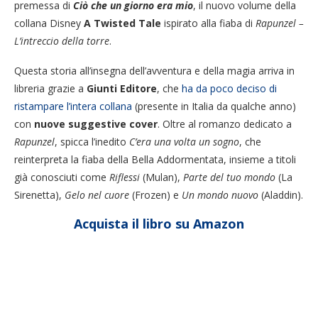
premessa di
Ciò che un giorno era mio
, il nuovo volume della
collana Disney
A Twisted Tale
ispirato alla fiaba di
Rapunzel –
L’intreccio della torre
.
Questa storia all’insegna dell’avventura e della magia arriva in
libreria grazie a
Giunti Editore
, che
ha da poco deciso di
ristampare l’intera collana
(presente in Italia da qualche anno)
con
nuove suggestive cover
. Oltre al romanzo dedicato a
Rapunzel
, spicca l’inedito
C’era una volta un sogno
, che
reinterpreta la fiaba della Bella Addormentata, insieme a titoli
già conosciuti come
Riflessi
(Mulan),
Parte del tuo mondo
(La
Sirenetta),
Gelo nel cuore
(Frozen) e
Un mondo nuovo
(Aladdin).
Acquista il libro su Amazon