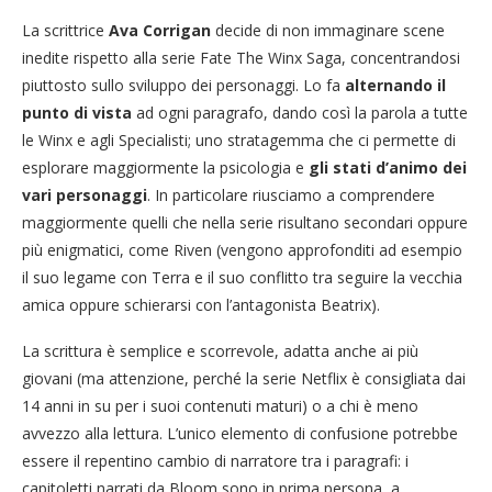
La scrittrice
Ava Corrigan
decide di non immaginare scene
inedite rispetto alla serie Fate The Winx Saga, concentrandosi
piuttosto sullo sviluppo dei personaggi. Lo fa
alternando il
punto di vista
ad ogni paragrafo, dando così la parola a tutte
le Winx e agli Specialisti; uno stratagemma che ci permette di
esplorare maggiormente la psicologia e
gli stati d’animo dei
vari personaggi
. In particolare riusciamo a comprendere
maggiormente quelli che nella serie risultano secondari oppure
più enigmatici, come Riven (vengono approfonditi ad esempio
il suo legame con Terra e il suo conflitto tra seguire la vecchia
amica oppure schierarsi con l’antagonista Beatrix).
La scrittura è semplice e scorrevole, adatta anche ai più
giovani (ma attenzione, perché la serie Netflix è consigliata dai
14 anni in su per i suoi contenuti maturi) o a chi è meno
avvezzo alla lettura. L’unico elemento di confusione potrebbe
essere il repentino cambio di narratore tra i paragrafi: i
capitoletti narrati da Bloom sono in prima persona, a