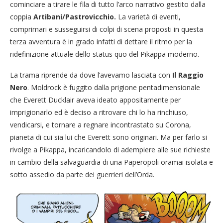
cominciare a tirare le fila di tutto l’arco narrativo gestito dalla
coppia
Artibani/Pastrovicchio.
La varietà di eventi,
comprimari e susseguirsi di colpi di scena proposti in questa
terza avventura è in grado infatti di dettare il ritmo per la
ridefinizione attuale dello status quo del Pikappa moderno.
La trama riprende da dove l’avevamo lasciata con
Il Raggio
Nero
. Moldrock è fuggito dalla prigione pentadimensionale
che Everett Ducklair aveva ideato appositamente per
imprigionarlo ed è deciso a ritrovare chi lo ha rinchiuso,
vendicarsi, e tornare a regnare incontrastato su Corona,
pianeta di cui sia lui che Everett sono originari. Ma per farlo si
rivolge a Pikappa, incaricandolo di adempiere alle sue richieste
in cambio della salvaguardia di una Paperopoli oramai isolata e
sotto assedio da parte dei guerrieri dell’Orda.