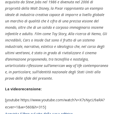
acquisita da Steve Jobs nel 1986 e divenuta nel 2006 di
proprietà della Walt Disney, la Pixar rappresenta un esempio
ideale di industria creativa capace di imporre a livello globale
un marchio di qualità che è cifra di una precisa visione del
mondo, oltre che di un solido e corposo immaginario insieme
infantile e adulto. Film come Toy Story, Alla ricerca di Nemo, Gli
incredibili, Cars o Inside Out sono il frutto di un sistema
industriale, narrativo, estetico e ideologico che, nel corso degli
ultimi vent’anni, è stato in grado di rivitalizzare il cinema
d’animazione proponendo, tra tecnofilia e nostalgia,
un’articolata riflessione sull’american way of life contemporanea
e, in particolare, sull’identità nazionale degli Stati Uniti alla
prova delle sfide del presente.
La videorecensione:
[youtube https://www.youtube.com/watch?v=X7sNycU9aRA?
ecver=1&w=560&h=315]
Acquista il libro sul sito della casa editrice