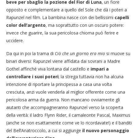
beve per sbaglio la pozione del Fior di Luna
, un fiore
opposto e complementare a quello del Sole che dà i poteri a
Rapunzel nel film. La bambina nasce con dei bellissimi
capelli
color dell’argento
, ma soprattutto con un oscuro potere:
invece che guarire, la sua pericolosa chioma può ferire e
uccidere.
Da qui in poi la trama di
Ciò che un giorno era mio
si muove su
binari diversi: Rapunzel viene affidata dai sovrani a Madre
Gothel affinché viva lontana dal castello e
impari a
controllare i suoi poteri
; la strega tuttavia non ha alcuna
intenzione di riportare la principessa a casa una volta
cresciuta, anzi vuole venderla al miglior offerente come una
pericolosa arma da guerra. Non mancano ovviamente gli
aiutanti che accompagneranno Rapunzel verso la scoperta
della verità: il ladro Flynn Rider, il camaleonte Pascal, Maximus
(anche se non esattamente come ve lo ricordavate!) e il banditi
del Bell’Anatroccolo, a cui si aggiunge
il nuovo personaggio