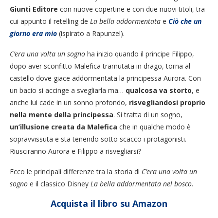
Giunti Editore
con nuove copertine e con due nuovi titoli, tra
cui appunto il retelling de
La bella addormentata
e
Ciò che un
giorno era mio
(ispirato a Rapunzel).
C’era una volta un sogno
ha inizio quando il principe Filippo,
dopo aver sconfitto Malefica tramutata in drago, torna al
castello dove giace addormentata la principessa Aurora. Con
un bacio si accinge a svegliarla ma…
qualcosa va storto
, e
anche lui cade in un sonno profondo,
risvegliandosi proprio
nella mente della principessa
. Si tratta di un sogno,
un’illusione creata da Malefica
che in qualche modo è
sopravvissuta e sta tenendo sotto scacco i protagonisti.
Riusciranno Aurora e Filippo a risvegliarsi?
Ecco le principali differenze tra la storia di
C’era una volta un
sogno
e il classico Disney
La bella addormentata nel bosco.
Acquista il libro su Amazon