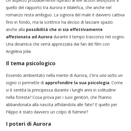
Un aspetto probabilmente ispirato al live action
Maleficent
è
quello del rapporto tra Aurora e Malefica, che anche nel
romanzo resta ambiguo. La signora del male è davvero cattiva
fino in fondo, ma la scrittrice ha deciso di lasciare spazio
anche alla
possibilità che si sia effettivamente
affezionata ad Aurora
durante il tempo trascorso nel sogno.
Una dinamica che verrà apprezzata dai fan del film con
Angelina Jolie.
Il tema psicologico
Essendo ambientato nella mente di Aurora,
C’era una volta un
sogno
ci permette di
approfondire la sua psicologia
. Come
si è sentita la principessa durante i lunghi anni in solitudine
nella foresta? Cosa prova per i suoi genitori, che l’hanno
abbandonata alla nascita affidandola alle fate? E quello per
Filippo è stato davvero un colpo di fulmine?
I poteri di Aurora