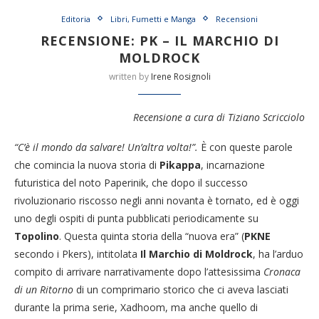
Editoria
Libri, Fumetti e Manga
Recensioni
RECENSIONE: PK – IL MARCHIO DI
MOLDROCK
written by
Irene Rosignoli
Recensione a cura di Tiziano Scricciolo
“C’è il mondo da salvare! Un’altra volta!”.
È con queste parole
che comincia la nuova storia di
Pikappa
, incarnazione
futuristica del noto Paperinik, che dopo il successo
rivoluzionario riscosso negli anni novanta è tornato, ed è oggi
uno degli ospiti di punta pubblicati periodicamente su
Topolino
. Questa quinta storia della “nuova era” (
PKNE
secondo i Pkers), intitolata
Il Marchio di Moldrock
, ha l’arduo
compito di arrivare narrativamente dopo l’attesissima
Cronaca
di un Ritorno
di un comprimario storico che ci aveva lasciati
durante la prima serie, Xadhoom, ma anche quello di