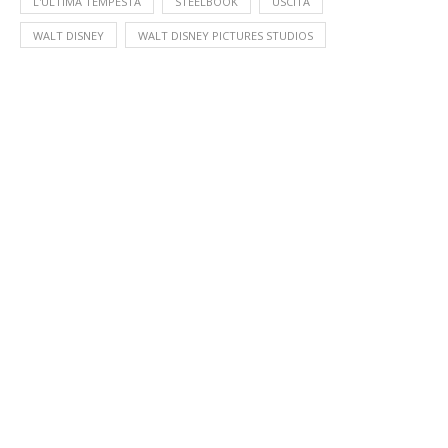
L'ULTIMA TEMPESTA
STEELBOOK
USCITA
WALT DISNEY
WALT DISNEY PICTURES STUDIOS