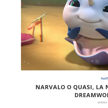
Netfl
NARVALO O QUASI, LA 
DREAMWOR
written