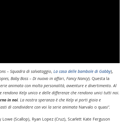
ons – Squadra di salvataggio
,
La casa delle bambole di Gabby
),
ppies, Baby Boss – Di nuovo in affari
,
Fancy Nancy
). Questa la
erie animata con molta personalità, avventure e divertimento. Al
he rendono Kelp unico e delle differenze che rendono unici tutti noi.
rno in noi
. La nostra speranza è che Kelp vi porti gioia e
asti di condividere con voi la serie animata
Narvalo o quasi
“.
cy Lowe (Scallop), Ryan Lopez (Cruz), Scarlett Kate Ferguson