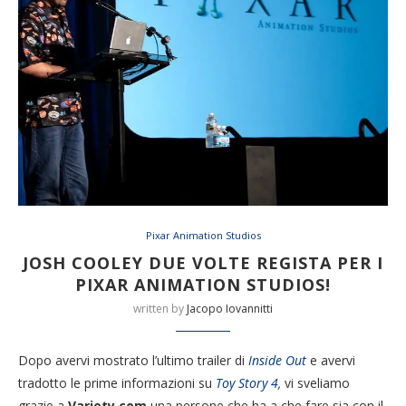
Pixar Animation Studios
JOSH COOLEY DUE VOLTE REGISTA PER I
PIXAR ANIMATION STUDIOS!
written by
Jacopo Iovannitti
Dopo avervi mostrato l’ultimo trailer di
Inside Out
e avervi
tradotto le prime informazioni su
Toy Story 4
,
vi sveliamo
grazie a
Variety.com
una persone che ha a che fare sia con il