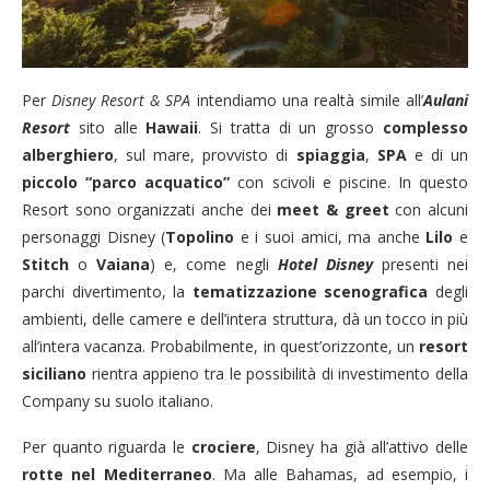
Per
Disney Resort & SPA
intendiamo una realtà simile all’
Aulani
Resort
sito alle
Hawaii
. Si tratta di un grosso
complesso
alberghiero
, sul mare, provvisto di
spiaggia
,
SPA
e di un
piccolo “parco acquatico”
con scivoli e piscine. In questo
Resort sono organizzati anche dei
meet & greet
con alcuni
personaggi Disney (
Topolino
e i suoi amici, ma anche
Lilo
e
Stitch
o
Vaiana
) e, come negli
Hotel Disney
presenti nei
parchi divertimento, la
tematizzazione scenografica
degli
ambienti, delle camere e dell’intera struttura, dà un tocco in più
all’intera vacanza. Probabilmente, in quest’orizzonte, un
resort
siciliano
rientra appieno tra le possibilità di investimento della
Company su suolo italiano.
Per quanto riguarda le
crociere
, Disney ha già all’attivo delle
rotte nel Mediterraneo
. Ma alle Bahamas, ad esempio, i