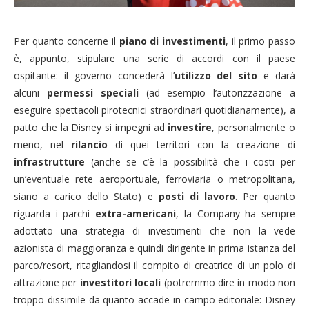
Per quanto concerne il
piano di investimenti
, il primo passo
è, appunto, stipulare una serie di accordi con il paese
ospitante: il governo concederà l’
utilizzo del sito
e darà
alcuni
permessi speciali
(ad esempio l’autorizzazione a
eseguire spettacoli pirotecnici straordinari quotidianamente), a
patto che la Disney si impegni ad
investire
, personalmente o
meno, nel
rilancio
di quei territori con la creazione di
infrastrutture
(anche se c’è la possibilità che i costi per
un’eventuale rete aeroportuale, ferroviaria o metropolitana,
siano a carico dello Stato) e
posti di lavoro
. Per quanto
riguarda i parchi
extra-americani
, la Company ha sempre
adottato una strategia di investimenti che non la vede
azionista di maggioranza e quindi dirigente in prima istanza del
parco/resort, ritagliandosi il compito di creatrice di un polo di
attrazione per
investitori locali
(potremmo dire in modo non
troppo dissimile da quanto accade in campo editoriale: Disney