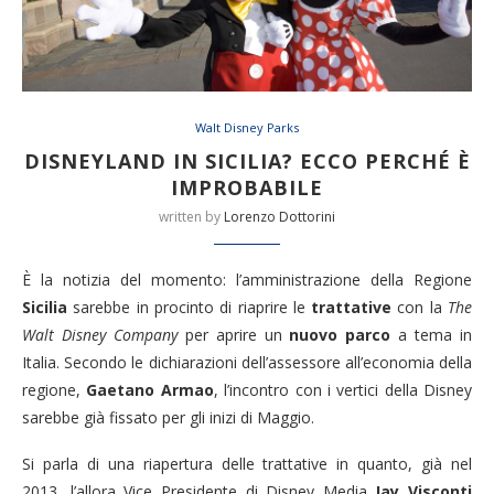
Walt Disney Parks
DISNEYLAND IN SICILIA? ECCO PERCHÉ È
IMPROBABILE
written by
Lorenzo Dottorini
È la notizia del momento: l’amministrazione della Regione
Sicilia
sarebbe in procinto di riaprire le
trattative
con la
The
Walt Disney Company
per aprire un
nuovo parco
a tema in
Italia. Secondo le dichiarazioni dell’assessore all’economia della
regione,
Gaetano Armao
, l’incontro con i vertici della Disney
sarebbe già fissato per gli inizi di Maggio.
Si parla di una riapertura delle trattative in quanto, già nel
2013, l’allora Vice Presidente di Disney Media
Jay Visconti