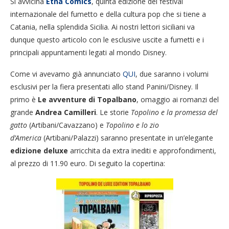
Si avvicina
Etna Comics
, quinta edizione del festival
internazionale del fumetto e della cultura pop che si tiene a
Catania, nella splendida Sicilia. Ai nostri lettori siciliani va
dunque questo articolo con le esclusive uscite a fumetti e i
principali appuntamenti legati al mondo Disney.
Come vi avevamo già annunciato
QUI
, due saranno i volumi
esclusivi per la fiera presentati allo stand Panini/Disney. Il
primo è
Le avventure di Topalbano
, omaggio ai romanzi del
grande
Andrea Camilleri
. Le storie
Topolino e la promessa del
gatto
(Artibani/Cavazzano) e
Topolino e lo zio
d’America
(Artibani/Palazzi) saranno presentate in un’elegante
edizione
deluxe
arricchita da extra inediti e approfondimenti,
al prezzo di 11.90 euro. Di seguito la copertina: