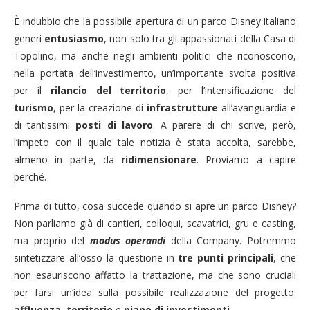
È indubbio che la possibile apertura di un parco Disney italiano
generi
entusiasmo
, non solo tra gli appassionati della Casa di
Topolino, ma anche negli ambienti politici che riconoscono,
nella portata dell’investimento, un’importante svolta positiva
per il
rilancio del territorio
, per l’intensificazione del
turismo
, per la creazione di
infrastrutture
all’avanguardia e
di tantissimi
posti di lavoro
. A parere di chi scrive, però,
l’impeto con il quale tale notizia è stata accolta, sarebbe,
almeno in parte, da
ridimensionare
. Proviamo a capire
perché.
Prima di tutto, cosa succede quando si apre un parco Disney?
Non parliamo già di cantieri, colloqui, scavatrici, gru e casting,
ma proprio del
modus operandi
della Company. Potremmo
sintetizzare all’osso la questione in
tre punti principali
, che
non esauriscono affatto la trattazione, ma che sono cruciali
per farsi un’idea sulla possibile realizzazione del progetto:
affluenza
,
territorio
e
piano di investimenti
.