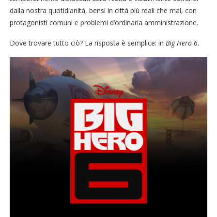
dalla nostra quotidianità, bensì in città più reali che mai, con
protagonisti comuni e problemi d’ordinaria amministrazione.
Dove trovare tutto ciò? La risposta è semplice: in
Big Hero 6
.