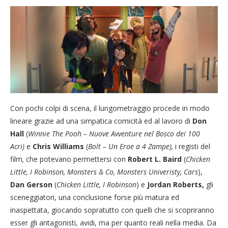
Con pochi colpi di scena, il lungometraggio procede in modo
lineare grazie ad una simpatica comicità ed al lavoro di
Don
Hall
(
Winnie The Pooh – Nuove Avventure nel Bosco dei 100
Acri)
e
Chris Williams
(
Bolt – Un Eroe a 4 Zampe),
i registi del
film
,
che potevano permettersi con
Robert L. Baird
(
Chicken
Little, I Robinson, Monsters & Co, Monsters Univeristy, Cars
),
Dan Gerson
(
Chicken Little, I Robinson
) e
Jordan Roberts,
gli
sceneggiatori,
una conclusione forse più matura ed
inaspettata, giocando sopratutto con quelli che si scopriranno
esser gli antagonisti, avidi, ma per quanto reali nella media. Da