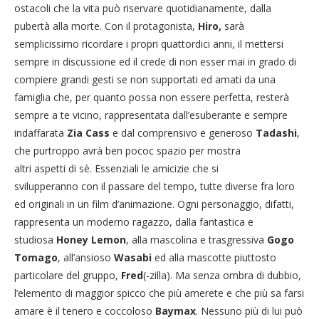
ostacoli che la vita può riservare quotidianamente, dalla
pubertà alla morte. Con il protagonista,
Hiro,
sarà
semplicissimo ricordare i propri quattordici anni, il mettersi
sempre in discussione ed il crede di non esser mai in grado di
compiere grandi gesti se non supportati ed amati da una
famiglia che, per quanto possa non essere perfetta, resterà
sempre a te vicino, rappresentata dall’esuberante e sempre
indaffarata
Zia Cass
e dal comprensivo e generoso
Tadashi
,
che purtroppo avrà ben pococ spazio per mostra
altri aspetti di sè. Essenziali le amicizie che si
svilupperanno con il passare del tempo, tutte diverse fra loro
ed originali in un film d’animazione. Ogni personaggio, difatti,
rappresenta un moderno ragazzo, dalla fantastica e
studiosa
Honey Lemon
, alla mascolina e trasgressiva
Gogo
Tomago
, all’ansioso
Wasabi
ed alla mascotte piuttosto
particolare del gruppo,
Fred
(-zilla). Ma senza ombra di dubbio,
l’elemento di maggior spicco che più amerete e che più sa farsi
amare è il tenero e coccoloso
Baymax
. Nessuno più di lui può