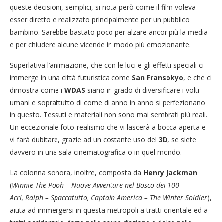
queste decisioni, semplici, si nota però come il film voleva
esser diretto e realizzato principalmente per un pubblico
bambino. Sarebbe bastato poco per alzare ancor più la media
e per chiudere alcune vicende in modo più emozionante.
Superlativa l’animazione, che con le luci e gli effetti speciali ci
immerge in una città futuristica come
San Fransokyo
, e che ci
dimostra come i
WDAS
siano in grado di diversificare i volti
umani e soprattutto di come di anno in anno si perfezionano
in questo. Tessuti e materiali non sono mai sembrati più reali.
Un eccezionale foto-realismo che vi lascerà a bocca aperta e
vi farà dubitare, grazie ad un costante uso del
3D
, se siete
davvero in una sala cinematografica o in quel mondo.
La colonna sonora, inoltre, composta da
Henry Jackman
(
Winnie The Pooh – Nuove Avventure nel Bosco dei 100
Acri, Ralph – Spaccatutto, Captain America – The Winter Soldier
),
aiuta ad immergersi in questa metropoli a tratti orientale ed a