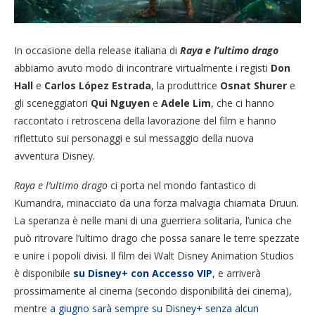
In occasione della release italiana di
Raya e l’ultimo drago
abbiamo avuto modo di incontrare virtualmente i registi
Don
Hall
e
Carlos López Estrada
, la produttrice
Osnat Shurer
e
gli sceneggiatori
Qui Nguyen
e
Adele Lim
, che ci hanno
raccontato i retroscena della lavorazione del film e hanno
riflettuto sui personaggi e sul messaggio della nuova
avventura Disney.
Raya e l’ultimo drago
ci porta nel mondo fantastico di
Kumandra, minacciato da una forza malvagia chiamata Druun.
La speranza è nelle mani di una guerriera solitaria, l’unica che
può ritrovare l’ultimo drago che possa sanare le terre spezzate
e unire i popoli divisi. Il film dei Walt Disney Animation Studios
è disponibile
su Disney+ con Accesso VIP
, e arriverà
prossimamente al cinema (secondo disponibilità dei cinema),
mentre
a giugno sarà sempre su Disney+ senza alcun