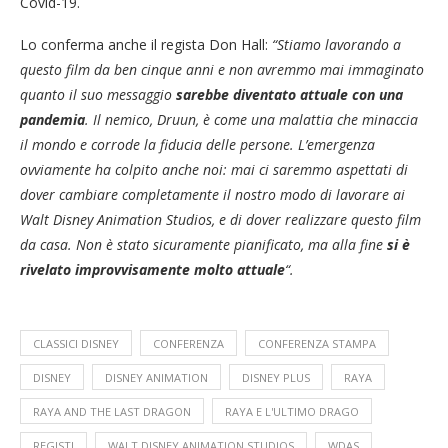
Covid-19.
Lo conferma anche il regista Don Hall:
“Stiamo lavorando a
questo film da ben cinque anni e non avremmo mai immaginato
quanto il suo messaggio
sarebbe diventato attuale con una
pandemia
. Il nemico, Druun, è come una malattia che minaccia
il mondo e corrode la fiducia delle persone. L’emergenza
ovviamente ha colpito anche noi: mai ci saremmo aspettati di
dover cambiare completamente il nostro modo di lavorare ai
Walt Disney Animation Studios, e di dover realizzare questo film
da casa. Non è stato sicuramente pianificato, ma alla fine
si è
rivelato improvvisamente molto attuale
“.
CLASSICI DISNEY
CONFERENZA
CONFERENZA STAMPA
DISNEY
DISNEY ANIMATION
DISNEY PLUS
RAYA
RAYA AND THE LAST DRAGON
RAYA E L'ULTIMO DRAGO
REGISTI
WALT DISNEY ANIMATION STUDIOS
WDAS