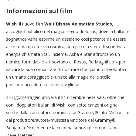
Informazioni sul film
Wish
, il nuovo film
Walt Disney Animation Studios
,
accoglie il pubblico nel magico regno di Rosas, dove la brillante
sognatrice Asha esprime un desiderio così potente da essere
accolto da una forza cosmica, una piccola sfera di sconfinata
energia chiamata Star. Insieme, Asha e Star affrontano un
nemico formidabile – il sovrano di Rosas, Re Magnifico – per
salvare la sua comunità e dimostrare che quando la volontà di
un umano coraggioso si unisce alla magia delle stelle,
possono accadere cose meravigliose.
Il lungometraggio arriverà il 21 dicembre nelle sale, oltre che
con i doppiatori italiani di Wish, con sette canzoni originali
scritte dalla cantautrice nominata ai Grammy® Julia Michaels e
dal produttore/autore/musicista vincitore del Grammy®
Benjamin Rice, mentre la colonna sonora è composta da
Dave Metzger.