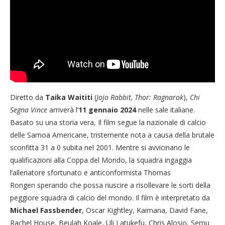
Diretto da
Taika Waititi
(
Jojo Rabbit, Thor: Ragnarok
),
Chi
Segna Vince
arriverà l’
11 gennaio 2024
nelle sale italiane.
Basato su una storia vera, Il film segue la nazionale di calcio
delle Samoa Americane, tristemente nota a causa della brutale
sconfitta 31 a 0 subita nel 2001. Mentre si avvicinano le
qualificazioni alla Coppa del Mondo, la squadra ingaggia
l’allenatore sfortunato e anticonformista Thomas
Rongen sperando che possa riuscire a risollevare le sorti della
peggiore squadra di calcio del mondo. Il film è interpretato da
Michael Fassbender
, Oscar Kightley, Kaimana, David Fane,
Rachel House, Beulah Koale, Uli Latukefu, Chris Alosio, Semu