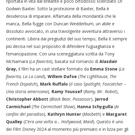
riportata in vita dal brillante e poco ortodosso scienziato Dr.
Godwin Baxter. Sotto la protezione di Baxter, Bella è
desiderosa di imparare. Affamata della mondanità che le
manca, Bella fugge con Duncan Wedderburn, un abile e
dissoluto avvocato, in una travolgente avventura attraverso i
continenti. Libera dai pregiudizi del suo tempo, Bella è sempre
più decisa nel suo proposito di difendere l’uguaglianza e
l’emancipazione. Con una sceneggiatura scritta da Tony
McNamara (
La favorita
), basata sul romanzo di
Alasdair
Gray,
il film ha un cast stellare formato da
Emma Stone
(
La
favorita, La La Land
),
Willem Dafoe
(
The Lighthouse, The
French Dispatch
),
Mark Ruffalo
(
Il caso Spotlight, Foxcatcher –
Una storia americana
),
Ramy Youssef
(
Ramy, Mr. Robot
),
Christopher Abbott
(
Black Bear, Possessor
),
Jerrod
Carmichael
(
The Carmichael Show
),
Hanna Schygulla
(
Ai
confini del paradiso
),
Kathryn Hunter
(
Macbeth
) e
Margaret
Qualley
(
C’era una volta a… Hollywood, Maid
). Questo è uno
dei Film Disney 2024 al momento più premiato e in lizza per gli