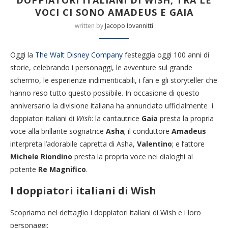
DOPPIATORI ITALIANI DI WISH, TRA LE
VOCI CI SONO AMADEUS E GAIA
written by
Jacopo Iovannitti
Oggi la
The Walt Disney Company
festeggia oggi 100 anni di
storie, celebrando i personaggi, le avventure sul grande
schermo, le esperienze indimenticabili, i fan e gli storyteller che
hanno reso tutto questo possibile. In occasione di questo
anniversario la divisione italiana ha annunciato ufficialmente i
doppiatori italiani di
Wish
: la cantautrice
Gaia
presta la propria
voce alla brillante sognatrice
Asha
; il conduttore
Amadeus
interpreta l’adorabile capretta di Asha,
Valentino
; e l’attore
Michele Riondino
presta la propria voce nei dialoghi al
potente
Re Magnifico
.
I doppiatori italiani di Wish
Scopriamo nel dettaglio i doppiatori italiani di Wish e i loro
personaggi: