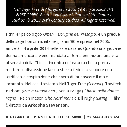
Nell Tiger Free as Margaret in 20th Century Studios’ THE
FIRST OMEN. Photo credit: Moris Puccio/20th Century
Studios. © 2023 20th Century Studios. All Rights Reserved.
Il thriller psicologico
Omen – L’origine del Presagio
, è un prequel
della saga horror iniziata negli anni ’80 e ripresa nel 2006,
arriverà il
4 aprile 2024
nelle sale italiane. Quando una giovane
donna americana viene mandata a Roma per iniziare una vita
al servizio della Chiesa, incontra un’oscurità che la porta a
mettere in discussione la sua stessa fede e a scoprire una
terrificante cospirazione che spera di far nascere il male
incarnato. Nel cast troviamo Nell Tiger Free (
Servant
), Tawfeek
Barhom (
Maria Maddalena
), Sonia Braga (
Il bacio della donna
ragno
), Ralph Ineson (
The Northman
) e Bill Nighy (
Living
). Il film
è diretto da
Arkasha Stevenson.
IL REGNO DEL PIANETA DELLE SCIMMIE | 22 MAGGIO 2024