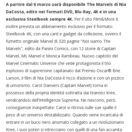
A partire dal 6 marzo sarà disponibile The Marvels di Nia
DaCosta, edito nei formati DVD, Blu-Ray, 4K e in una
esclusiva Steelbook sempre 4K.
Per il sito Film&More è
inoltre prevista un abbinamento esclusivo per il formato
Steelbook 4K, con una card e gadget da collezione, ovvero il
fumetto originale Marvel di 320 pagine “Noi siamo The
Marvels”, edito da Panini Comics, con 12 storie di Captain
Marvel, Ms Marvel e Monica Rambeau. Nuovo capitolo del
Marvel Cinematic Universe che vede protagonista il trio
esplosivo di supereroine capitanato dal Premio Oscar® Brie
Larson, il film di Nia DaCosta è ricco d’azione e con un pizzico
di umorismo. Carol Danvers (Captain Marvel) torna in
possesso della propria identità sottratta dai tirannici Kree,
vendicandosi dell’Intelligenza Suprema. Ne nascono, però,
conseguenze inaspettate: Carol si ritrova sulle sue spalle il
peso di un universo destabilizzato. Quando viene incaricata di
entrare in un buco nero anomalo collegato a un rivoluzionario
Kree, i suoi poteri si intrecciano con quelli di una fan accanita