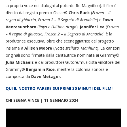
la propria voce nei dialoghi al potente Re Magnifico). Il film è
diretto dal regista premio Oscar®
Chris Buck
(
Frozen – Il
regno di ghiaccio, Frozen 2 – Il Segreto di Arendelle
) e
Fawn
Veerasunthorn
(
Raya e l’ultimo drago
).
Jennifer Lee
(
Frozen
– Il regno di ghiaccio, Frozen 2 – Il Segreto di Arendelle
) è la
produttrice esecutiva, oltre che sceneggiatrice del progetto
insieme a
Allison Moore
(
Notte stellata, Manhunt
). Le canzoni
originali sono firmate dalla cantautrice nominata ai Grammy®
Julia Michaels
e dal produttore/autore/musicista vincitore del
Grammy®
Benjamin Rice
, mentre la colonna sonora è
composta da
Dave Metzger
.
QUI IL NOSTRO PARERE SUI PRIMI 30 MINUTI DEL FILM!
CHI SEGNA VINCE | 11 GENNAIO 2024