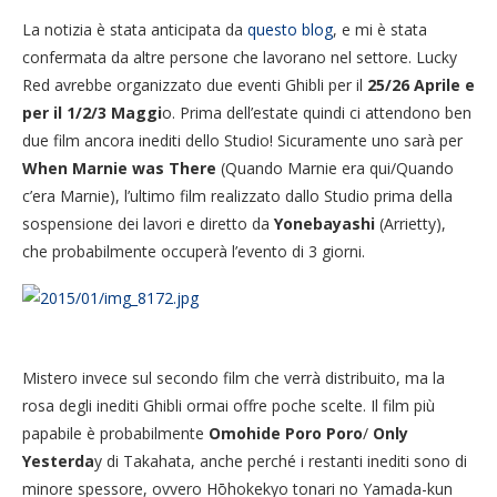
La notizia è stata anticipata da
questo blog
, e mi è stata
confermata da altre persone che lavorano nel settore. Lucky
Red avrebbe organizzato due eventi Ghibli per il
25/26 Aprile e
per il 1/2/3 Maggi
o. Prima dell’estate quindi ci attendono ben
due film ancora inediti dello Studio! Sicuramente uno sarà per
When Marnie was There
(Quando Marnie era qui/Quando
c’era Marnie), l’ultimo film realizzato dallo Studio prima della
sospensione dei lavori e diretto da
Yonebayashi
(Arrietty),
che probabilmente occuperà l’evento di 3 giorni.
Mistero invece sul secondo film che verrà distribuito, ma la
rosa degli inediti Ghibli ormai offre poche scelte. Il film più
papabile è probabilmente
Omohide Poro Poro
/
Only
Yesterda
y di Takahata, anche perché i restanti inediti sono di
minore spessore, ovvero Hōhokekyo tonari no Yamada-kun