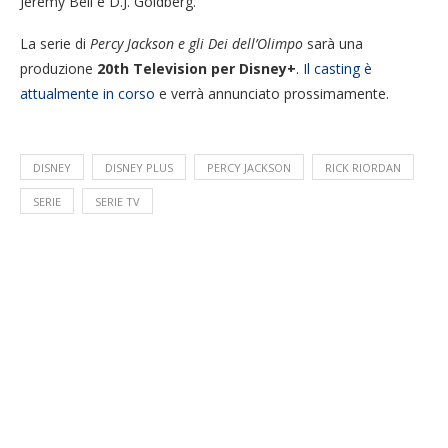
Jeremy Bell e D.J. Goldberg.
La serie di
Percy Jackson e gli Dei dell’Olimpo
sarà una
produzione
20th Television per Disney+
.
Il casting è
attualmente in corso
e verrà annunciato prossimamente.
DISNEY
DISNEY PLUS
PERCY JACKSON
RICK RIORDAN
SERIE
SERIE TV