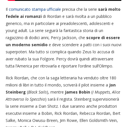
Il
comunicato stampa ufficiale
precisa che la serie
sarà molto
fedele ai romanzi
di Riordan e sarà rivolta a un pubblico
generico, ma in particolare ai preadolescenti, adolescenti e
young adult. La serie seguirà la fantastica storia di un
ragazzino di dodici anni, Percy Jackson, che
scopre di essere
un moderno semidio
e deve scendere a patti con i suoi nuovi
superpoteri. Ma tutto si complica quando Zeus lo accusa di
aver rubato la sua Folgore. Percy dovrà quindi attraversare
tutta l’America per ritrovarla e riportare l’ordine sull’Olimpo.
Rick Riordan, che con la saga letteraria ha venduto oltre 180
milioni di libri in tutto il mondo, scriverà il pilot insieme a
Jon
Steinberg
(
Black Sails
), mentre
James Bobin
(
I Muppets, Alice
Attraverso lo Specchio
) sarà il regista. Steinberg supervisionerà
la serie insieme a Dan Shotz. I due saranno anche produttori
esecutivi insieme a Bobin, Rick Riordan, Rebecca Riordan, Bert
Salke, Monica Owusu-Breen, Jim Rowe, Ellen Goldsmith-Vein,