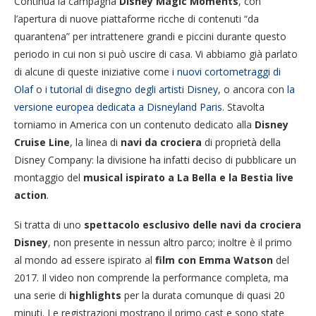
Continua la campagna
Disney Magic Moments
, con
l’apertura di nuove piattaforme ricche di contenuti “da
quarantena” per intrattenere grandi e piccini durante questo
periodo in cui non si può uscire di casa. Vi abbiamo già parlato
di alcune di queste iniziative come
i nuovi cortometraggi di
Olaf
o
i tutorial di disegno degli artisti Disney
, o ancora con
la
versione europea dedicata a Disneyland Paris
. Stavolta
torniamo in America con un contenuto dedicato alla
Disney
Cruise Line
, la linea di
navi da crociera
di proprietà della
Disney Company: la divisione ha infatti deciso di pubblicare un
montaggio del
musical ispirato a La Bella e la Bestia live
action
.
Si tratta di uno
spettacolo esclusivo delle navi da crociera
Disney
, non presente in nessun altro parco; inoltre è il primo
al mondo ad essere ispirato al
film con Emma Watson
del
2017. Il video non comprende la performance completa, ma
una serie di
highlights
per la durata comunque di quasi 20
minuti. Le registrazioni mostrano il primo cast e sono state