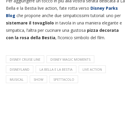
Per aggiungere un tocco in più alla vostra serata dedicata a La
Bella e la Bestia live action, fate rotta verso
Disney Parks
Blog
che propone anche due simpaticissimi tutorial: uno per
sistemare il tovagliolo
in tavola in una maniera elegante e
simpatica, l’altra per cucinare una gustosa
pizza decorata
con la rosa della Bestia
, l’iconico simbolo del film.
DISNEY CRUISE LINE
DISNEY MAGIC MOMENTS
DISNEYLAND
LA BELLA E LA BESTIA
LIVE ACTION
MUSICAL
SHOW
SPETTACOLO